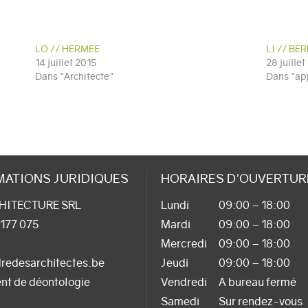
LO // HERMEE
LI // BE
14 juillet 2015
28 juillet
Dans "Architecte"
Dans "app
MATIONS JURIDIQUES
HORAIRES D'OUVERTUR
HITECTURE SRL
Lundi
09:00 – 18:00
 177 075
Mardi
09:00 – 18:00
Mercredi
09:00 – 18:00
redesarchitectes.be
Jeudi
09:00 – 18:00
nt de déontologie
Vendredi
A bureau fermé
Samedi
Sur rendez-vous