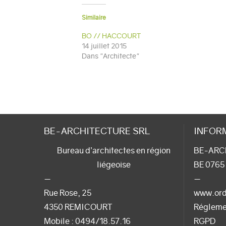
Similaire
BO // HACCOURT
14 juillet 2015
Dans "Architecte"
BE-ARCHITECTURE SRL
INFOR
Bureau d’architectes en région
BE-ARC
liégeoise
BE 0765
—
—
Rue Rose, 25
www.ord
4350 REMICOURT
Régleme
Mobile :
0494/18.57.16
RGPD