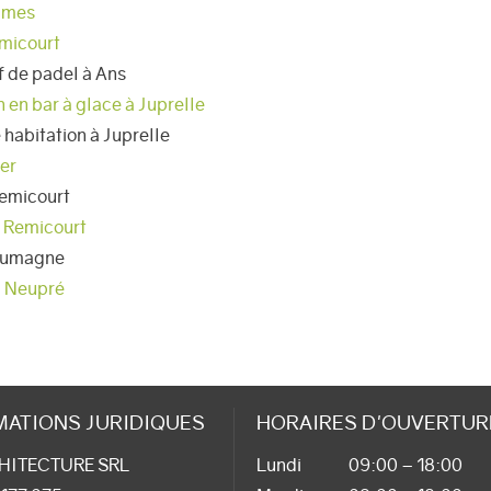
aimes
emicourt
f de padel à Ans
 en bar à glace à Juprelle
 habitation à Juprelle
er
Remicourt
à Remicourt
Soumagne
à Neupré
MATIONS JURIDIQUES
HORAIRES D'OUVERTUR
HITECTURE SRL
Lundi
09:00 – 18:00