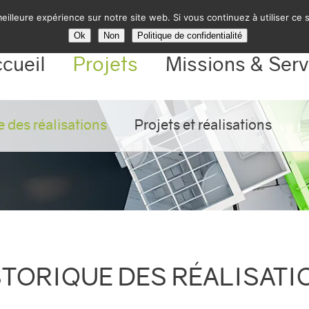
eilleure expérience sur notre site web. Si vous continuez à utiliser ce
Ok
Non
Politique de confidentialité
cueil
Projets
Missions & Serv
e des réalisations
Projets et réalisations
STORIQUE DES RÉALISATI