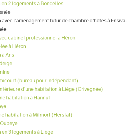
n en 2 logements à Boncelles
isnée
n avec l’aménagement futur de chambre d’hôtes à Ensival
hée
vec cabinet professionnel à Héron
lée à Héron
n à Ans
odeige
amine
emicourt (bureau pour indépendant)
ntérieure d’une habitation à Liège (Grivegnée)
ne habitation à Hannut
eye
ne habitation à Milmort (Herstal)
à Oupeye
n en 3 logements à Liège