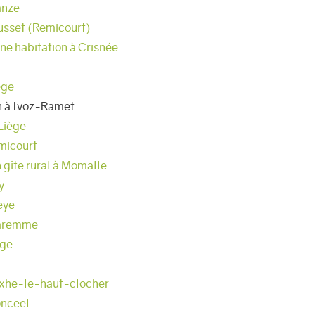
anze
ousset (Remicourt)
ne habitation à Crisnée
ège
n à Ivoz-Ramet
Liège
emicourt
 gîte rural à Momalle
y
eye
Waremme
ège
Fexhe-le-haut-clocher
onceel