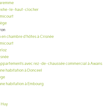
 Waremme
exhe-le-haut-clocher
emicourt
iège
ron
n en chambre d’hôtes à Crisnée
emicourt
rloz
isnée
 appartements avec rez-de-chaussée commercial à Awans
une habitation à Donceel
ège
une habitation à Embourg
à Huy