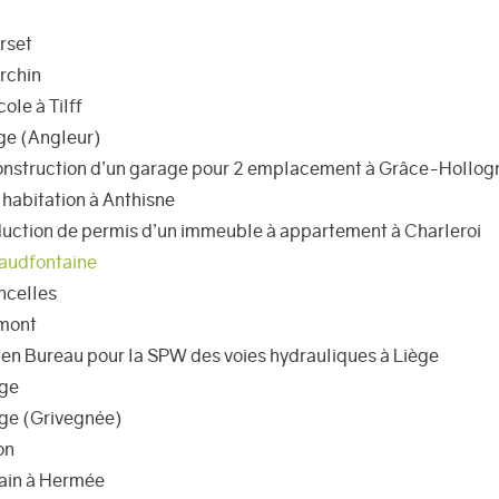
rset
rchin
ole à Tilff
ège (Angleur)
construction d’un garage pour 2 emplacement à Grâce-Hollog
habitation à Anthisne
oduction de permis d’un immeuble à appartement à Charleroi
haudfontaine
ncelles
imont
 en Bureau pour la SPW des voies hydrauliques à Liège
ège
ège (Grivegnée)
on
bain à Hermée