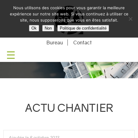
Nous utilisons des cookies pour vous garantir la meilleure
BE-ARCHITECTU
expérience sur notre site web. Si vous continuez à utiliser ce
site, nous supposerons que vous en êtes satisfait.
Ok
Non
Politique de confidentialité
Bureau
Contact
ACTU CHANTIER
Ajoutée le 8 octobre 2013