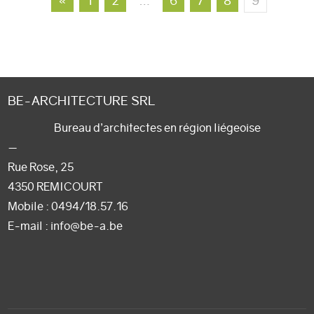
«
1
2
…
6
7
8
9
BE-ARCHITECTURE SRL
Bureau d’architectes en région liégeoise
—
Rue Rose, 25
4350 REMICOURT
Mobile :
0494/18.57.16
E-mail
: info@be-a.be