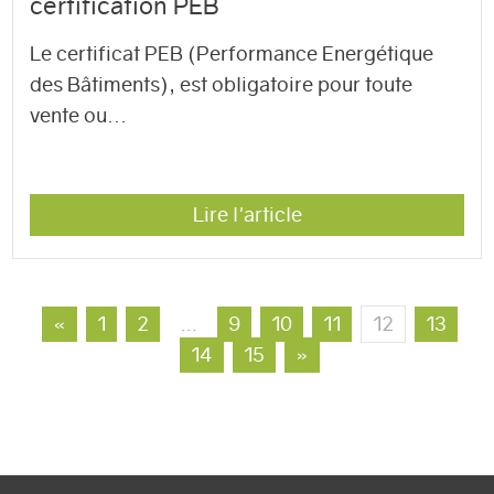
certification PEB
Le certificat PEB (Performance Energétique
des Bâtiments), est obligatoire pour toute
vente ou...
Lire l'article
«
1
2
…
9
10
11
12
13
14
15
»