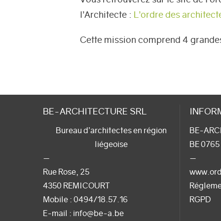
l’Architecte :
L’ordre des architect
Cette mission comprend 4 grandes 
BE-ARCHITECTURE SRL
INFOR
Bureau d’architectes en région
BE-ARC
liégeoise
BE 0765
—
—
Rue Rose, 25
www.ord
4350 REMICOURT
Régleme
Mobile :
0494/18.57.16
RGPD
E-mail
: info@be-a.be