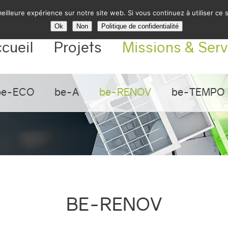
eilleure expérience sur notre site web. Si vous continuez à utiliser ce
Ok
Non
Politique de confidentialité
cueil
Projets
Missions & Serv
be-ECO
be-A
be-RENOV
be-TEMPO
BE-RENOV