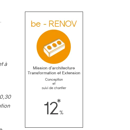
…
t à
30,30
ation
de