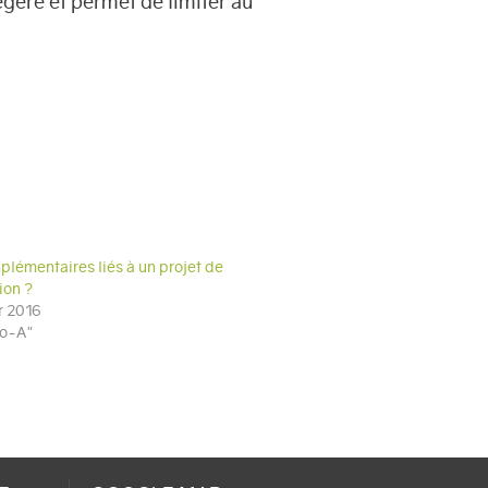
égère et permet de limiter au
plémentaires liés à un projet de
ion ?
r 2016
fo-A"