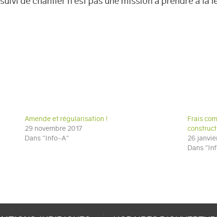
uivi de chantier n’est pas une mission à prendre à la l
Amende et régularisation !
Frais com
29 novembre 2017
construct
Dans "Info-A"
26 janvie
Dans "In