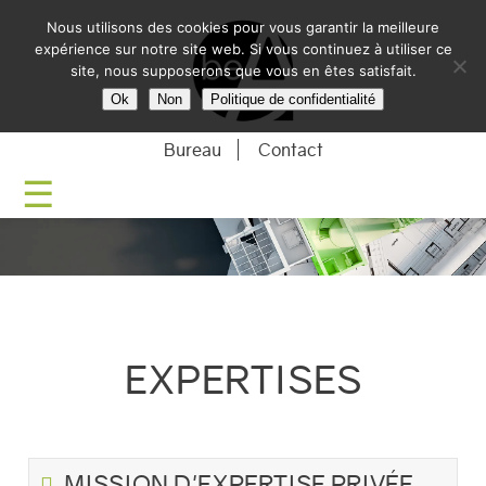
Nous utilisons des cookies pour vous garantir la meilleure
BE-ARCHITECTU
expérience sur notre site web. Si vous continuez à utiliser ce
site, nous supposerons que vous en êtes satisfait.
Ok
Non
Politique de confidentialité
Bureau
Contact
EXPERTISES
MISSION D'EXPERTISE PRIVÉE