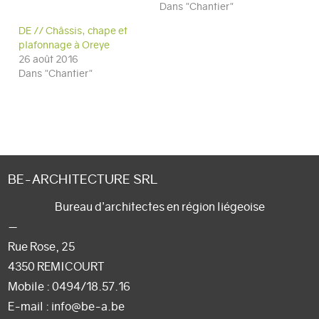
Dans "Chantier"
DE // Châssis, chape et
plafonnage à Oreye
26 août 2016
Dans "Chantier"
BE-ARCHITECTURE SRL
Bureau d’architectes en région liégeoise
—
Rue Rose, 25
4350 REMICOURT
Mobile :
0494/18.57.16
E-mail
: info@be-a.be