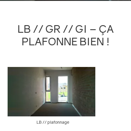
LB // GR // GI – ÇA
PLAFONNE BIEN !
LB // plafonnage